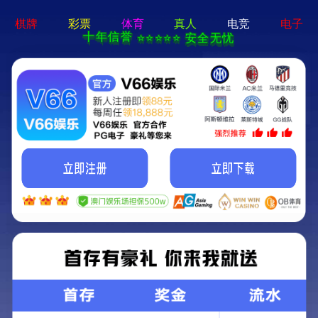
体育平台app线上官方-手机App下载
在线留言